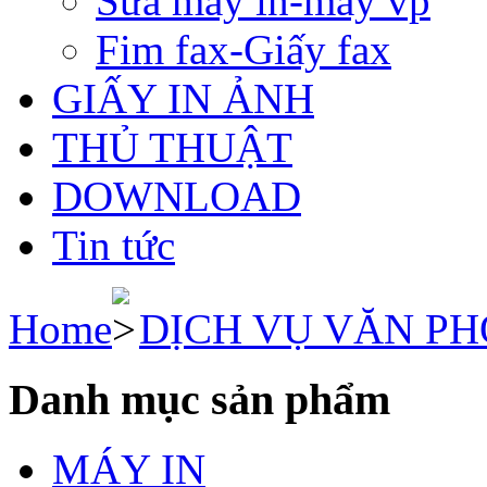
Sửa máy in-máy vp
Fim fax-Giấy fax
GIẤY IN ẢNH
THỦ THUẬT
DOWNLOAD
Tin tức
Home
DỊCH VỤ VĂN P
Danh mục sản phẩm
MÁY IN