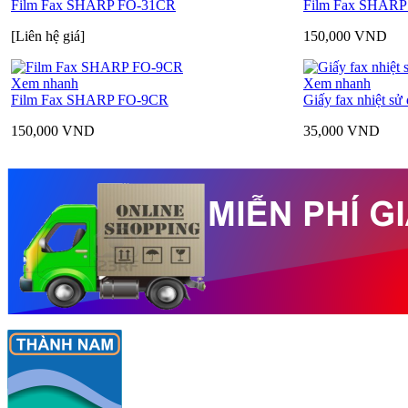
Film Fax SHARP FO-31CR
Film Fax SHAR
[Liên hệ giá]
150,000
VND
Xem nhanh
Xem nhanh
Film Fax SHARP FO-9CR
Giấy fax nhiệt sử
150,000
VND
35,000
VND