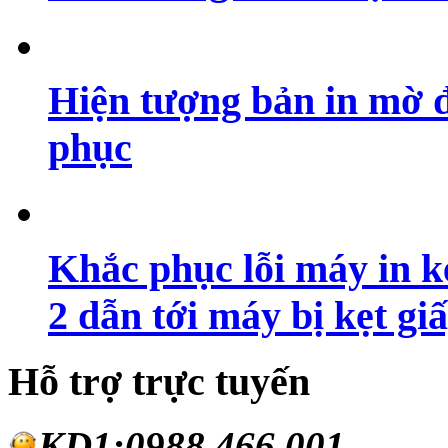
Hiện tượng bản in mờ 
phục
Khắc phục lỗi máy in ké
2 dẫn tới máy bị kẹt gi
Hỗ trợ trực tuyến
KD1:0988.46
6.001