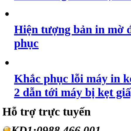
Hiện tượng bản in mờ 
phục
Khắc phục lỗi máy in ké
2 dẫn tới máy bị kẹt gi
Hỗ trợ trực tuyến
KD1:0988.46
6.001