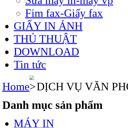
Sửa máy in-máy vp
Fim fax-Giấy fax
GIẤY IN ẢNH
THỦ THUẬT
DOWNLOAD
Tin tức
Home
DỊCH VỤ VĂN P
Danh mục sản phẩm
MÁY IN