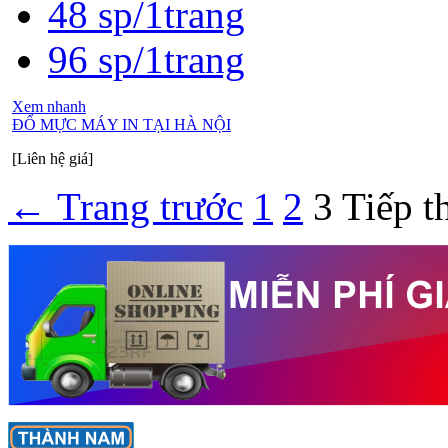
48 sp/1trang
96 sp/1trang
Xem nhanh
ĐỔ MỰC MÁY IN TẠI HÀ NỘI
[Liên hệ giá]
←
Trang trước
1
2
3
Tiếp t