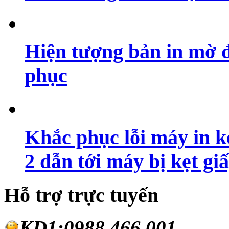
Hiện tượng bản in mờ 
phục
Khắc phục lỗi máy in ké
2 dẫn tới máy bị kẹt gi
Hỗ trợ trực tuyến
KD1:0988.46
6.001