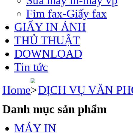
Sửa máy in-máy vp
Fim fax-Giấy fax
GIẤY IN ẢNH
THỦ THUẬT
DOWNLOAD
Tin tức
Home
DỊCH VỤ VĂN P
Danh mục sản phẩm
MÁY IN