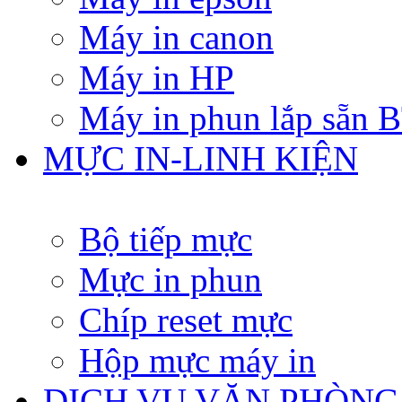
Máy in canon
Máy in HP
Máy in phun lắp sẵn
MỰC IN-LINH KIỆN
Bộ tiếp mực
Mực in phun
Chíp reset mực
Hộp mực máy in
DỊCH VỤ VĂN PHÒNG