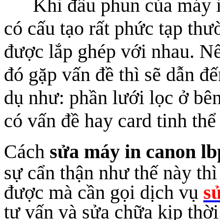
Khi đầu phun của máy i
có cấu tạo rất phức tạp th
được lắp ghép với nhau. Nế
đó gặp vấn đề thì sẽ dẫn đế
dụ như: phần lưới lọc ở bên
có vấn đề hay card tinh th
Cách
sửa
máy in canon lb
sự cẩn thận như thế này thì
được mà cần gọi dịch vụ
s
tư vấn và sửa chữa kịp thời