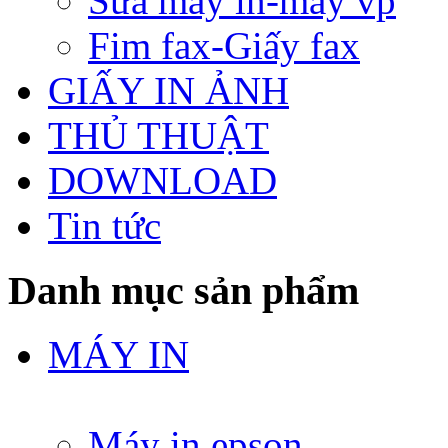
Sửa máy in-máy vp
Fim fax-Giấy fax
GIẤY IN ẢNH
THỦ THUẬT
DOWNLOAD
Tin tức
Danh mục sản phẩm
MÁY IN
Máy in epson