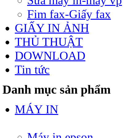
Sửa máy in-máy vp
Fim fax-Giấy fax
GIẤY IN ẢNH
THỦ THUẬT
DOWNLOAD
Tin tức
Danh mục sản phẩm
MÁY IN
Máy in epson