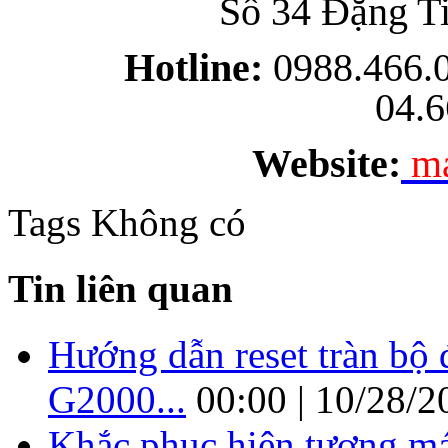
Số 34 Đặng Tiến C
Hotline:
0988.466.0
04.6
Website:
ma
Tags
Không có
Tin liên quan
Hướng dẫn reset tràn b
G2000...
00:00 | 10/28/2
Khắc phục hiện tượng má