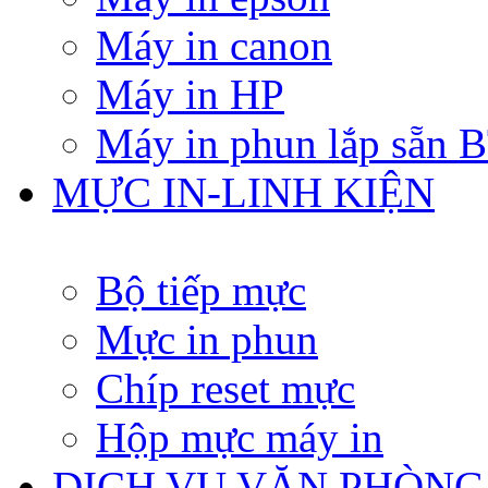
Máy in canon
Máy in HP
Máy in phun lắp sẵn
MỰC IN-LINH KIỆN
Bộ tiếp mực
Mực in phun
Chíp reset mực
Hộp mực máy in
DỊCH VỤ VĂN PHÒNG