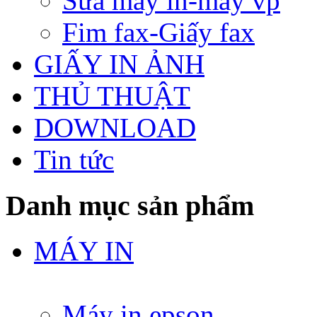
Sửa máy in-máy vp
Fim fax-Giấy fax
GIẤY IN ẢNH
THỦ THUẬT
DOWNLOAD
Tin tức
Danh mục sản phẩm
MÁY IN
Máy in epson