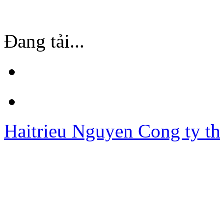
Đang tải...
Haitrieu Nguyen
Cong ty th