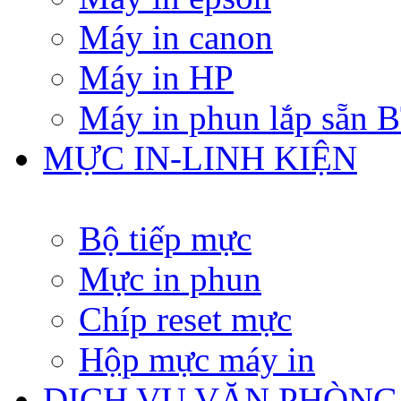
Máy in canon
Máy in HP
Máy in phun lắp sẵn
MỰC IN-LINH KIỆN
Bộ tiếp mực
Mực in phun
Chíp reset mực
Hộp mực máy in
DỊCH VỤ VĂN PHÒNG