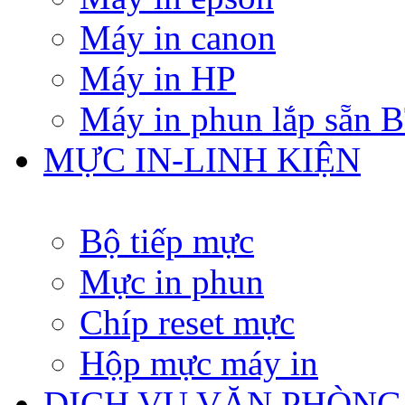
Máy in canon
Máy in HP
Máy in phun lắp sẵn
MỰC IN-LINH KIỆN
Bộ tiếp mực
Mực in phun
Chíp reset mực
Hộp mực máy in
DỊCH VỤ VĂN PHÒNG