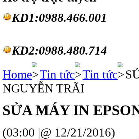
KD1:0988.46
6.001
KD2:0988.480.714
Home
Tin tức
Tin tức
SỬ
NGUYỄN TRÃI
SỬA MÁY IN EPSO
(03:00 |@ 12/21/2016)