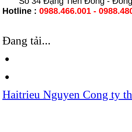
Số 34 Đặng Tiến Đông - Đống 
Hotline :
0988.466.001 - 0988.48
Đang tải...
Haitrieu Nguyen
Cong ty th