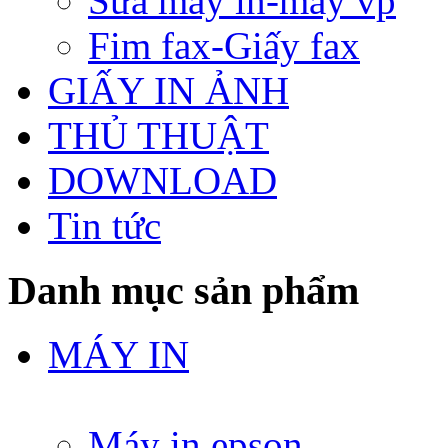
Sửa máy in-máy vp
Fim fax-Giấy fax
GIẤY IN ẢNH
THỦ THUẬT
DOWNLOAD
Tin tức
Danh mục sản phẩm
MÁY IN
Máy in epson