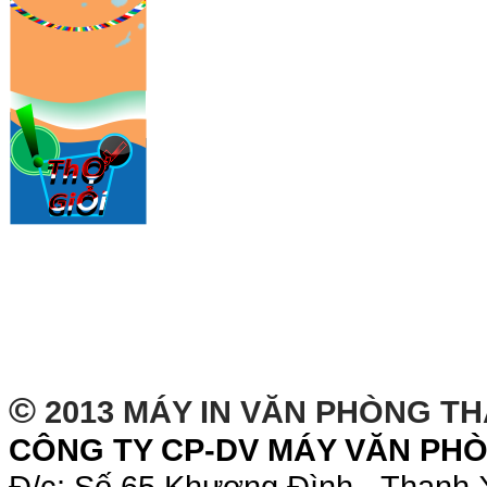
©
2013 MÁY IN VĂN PHÒNG T
CÔNG TY CP-DV MÁY VĂN PH
Đ/c: Số 65 Khương Đình - Thanh 