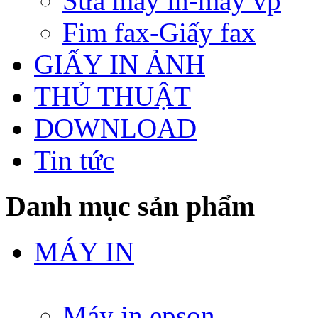
Sửa máy in-máy vp
Fim fax-Giấy fax
GIẤY IN ẢNH
THỦ THUẬT
DOWNLOAD
Tin tức
Danh mục sản phẩm
MÁY IN
Máy in epson