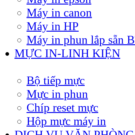
Máy in canon
Máy in HP
Máy in phun lắp sẵn
MỰC IN-LINH KIỆN
Bộ tiếp mực
Mực in phun
Chíp reset mực
Hộp mực máy in
DỊCH VỤ VĂN PHÒNG