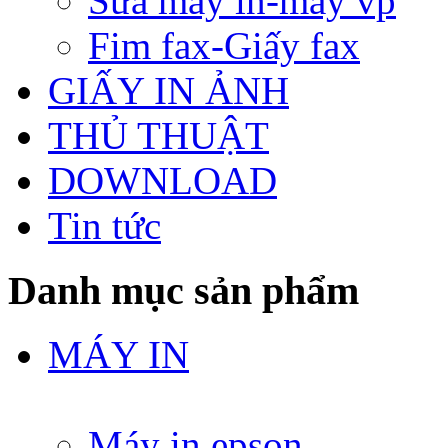
Sửa máy in-máy vp
Fim fax-Giấy fax
GIẤY IN ẢNH
THỦ THUẬT
DOWNLOAD
Tin tức
Danh mục sản phẩm
MÁY IN
Máy in epson