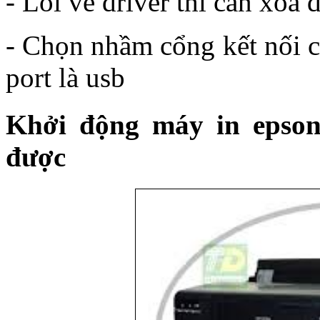
- Lỗi về driver thì cần xóa d
- Chọn nhầm cổng kết nối c
port là usb
Khởi động máy in epso
được