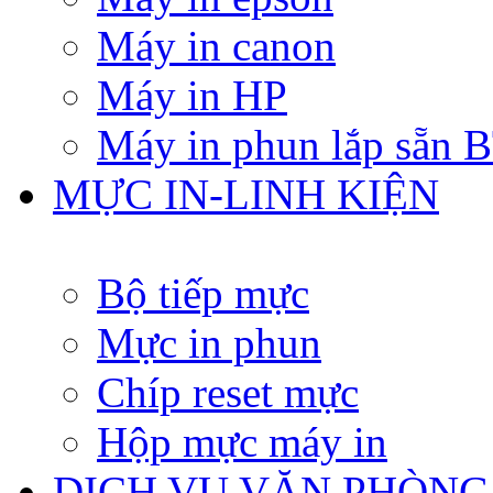
Máy in canon
Máy in HP
Máy in phun lắp sẵn
MỰC IN-LINH KIỆN
Bộ tiếp mực
Mực in phun
Chíp reset mực
Hộp mực máy in
DỊCH VỤ VĂN PHÒNG