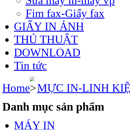
Sửa máy in-máy vp
Fim fax-Giấy fax
GIẤY IN ẢNH
THỦ THUẬT
DOWNLOAD
Tin tức
Home
MỰC IN-LINH KI
Danh mục sản phẩm
MÁY IN