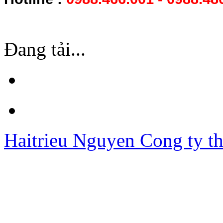
Đang tải...
Haitrieu Nguyen
Cong ty th