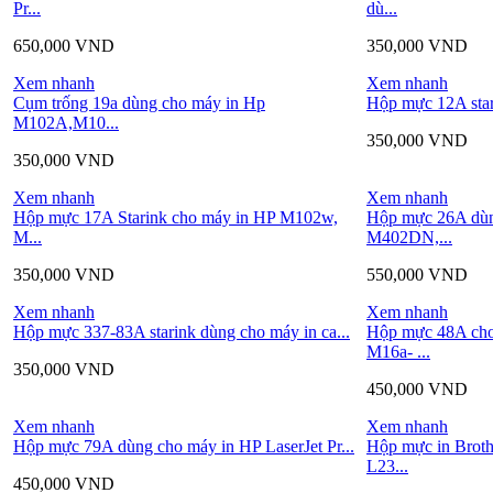
Pr...
dù...
650,000
VND
350,000
VND
Xem nhanh
Xem nhanh
Cụm trống 19a dùng cho máy in Hp
Hộp mực 12A star
M102A,M10...
350,000
VND
350,000
VND
Xem nhanh
Xem nhanh
Hộp mực 17A Starink cho máy in HP M102w,
Hộp mực 26A dùn
M...
M402DN,...
350,000
VND
550,000
VND
Xem nhanh
Xem nhanh
Hộp mực 337-83A starink dùng cho máy in ca...
Hộp mực 48A ch
M16a- ...
350,000
VND
450,000
VND
Xem nhanh
Xem nhanh
Hộp mực 79A dùng cho máy in HP LaserJet Pr...
Hộp mực in Brot
L23...
450,000
VND