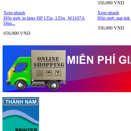
350,000
VND
Xem nhanh
Xem nhanh
Hộp mực in laser HP 135a, 135w ,W1107A
Hộp mực star-ink
Dùn...
350,000
VND
650,000
VND