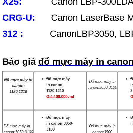
X25:
Canon LBP-300LDA/ 3
CRG-U:
Canon LaserBase MF
312 :
CanonLBP3050, LBP31
Báo giá
đổ mực máy in cano
Đổ mực máy
Đ
Đổ mực máy in
Đổ mực máy in
in canon:
i
canon:
canon:3050,3100
1120-1210
3
1120,1210
Giá:100.000vnđ
G
Đổ mực máy
Đ
in canon:3050-
i
Đổ mực máy in
Đổ mực máy in
3100
canon:3050,3100
canon:3500