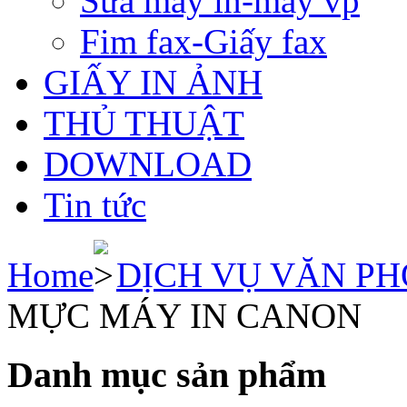
Sửa máy in-máy vp
Fim fax-Giấy fax
GIẤY IN ẢNH
THỦ THUẬT
DOWNLOAD
Tin tức
Home
DỊCH VỤ VĂN P
MỰC MÁY IN CANON
Danh mục sản phẩm