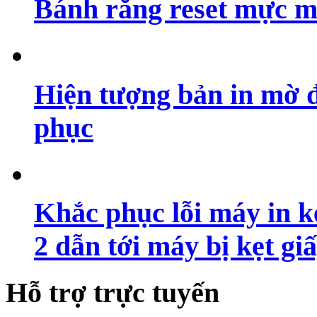
Bánh răng reset mực m
Hiện tượng bản in mờ 
phục
Khắc phục lỗi máy in ké
2 dẫn tới máy bị kẹt gi
Hỗ trợ trực tuyến