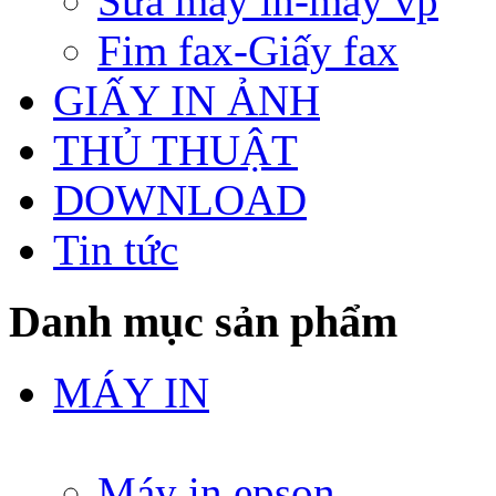
Sửa máy in-máy vp
Fim fax-Giấy fax
GIẤY IN ẢNH
THỦ THUẬT
DOWNLOAD
Tin tức
Danh mục sản phẩm
MÁY IN
Máy in epson