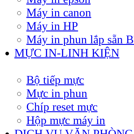
Máy in canon
Máy in HP
Máy in phun lắp sẵn
MỰC IN-LINH KIỆN
Bộ tiếp mực
Mực in phun
Chíp reset mực
Hộp mực máy in
DỊCH VỤ VĂN PHÒNG