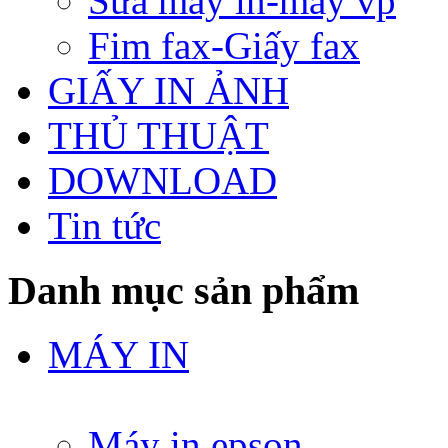
Sửa máy in-máy vp
Fim fax-Giấy fax
GIẤY IN ẢNH
THỦ THUẬT
DOWNLOAD
Tin tức
Danh mục sản phẩm
MÁY IN
Máy in epson