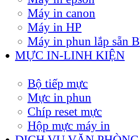
Máy in canon
Máy in HP
Máy in phun lắp sẵn
MỰC IN-LINH KIỆN
Bộ tiếp mực
Mực in phun
Chíp reset mực
Hộp mực máy in
DỊCH VỤ VĂN PHÒNG