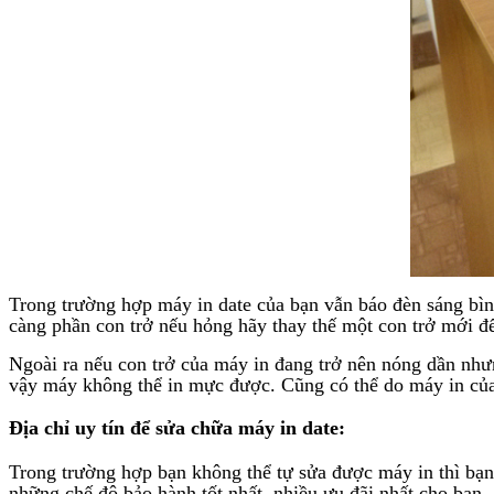
Trong trường hợp máy in date của bạn vẫn báo đèn sáng bìn
càng phần con trở nếu hỏng hãy thay thế một con trở mới đ
Ngoài ra nếu con trở của máy in đang trở nên nóng dần như
vậy máy không thể in mực được. Cũng có thể do máy in của 
Địa chỉ uy tín để sửa chữa máy in date:
Trong trường hợp bạn không thể tự sửa được máy in thì bạn 
những chế độ bảo hành tốt nhất, nhiều ưu đãi nhất cho bạn.