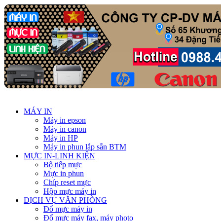
MÁY IN
Máy in epson
Máy in canon
Máy in HP
Máy in phun lắp sẵn BTM
MỰC IN-LINH KIỆN
Bộ tiếp mực
Mực in phun
Chíp reset mực
Hộp mực máy in
DỊCH VỤ VĂN PHÒNG
Đổ mực máy in
Đổ mực máy fax, máy photo