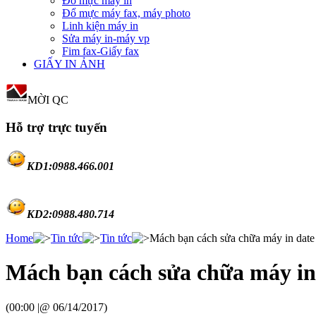
Đổ mực máy in
Đổ mực máy fax, máy photo
Linh kiện máy in
Sửa máy in-máy vp
Fim fax-Giấy fax
GIẤY IN ẢNH
MỜI QC
Hỗ trợ trực tuyến
KD1:0988.46
6.001
KD2:0988.480.714
Home
Tin tức
Tin tức
Mách bạn cách sửa chữa máy in date
Mách bạn cách sửa chữa máy in
(00:00 |@ 06/14/2017)