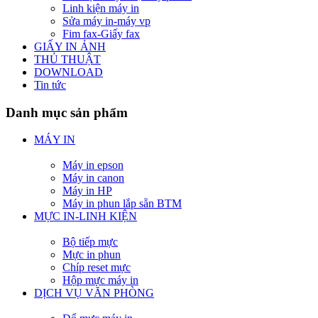
Linh kiện máy in
Sửa máy in-máy vp
Fim fax-Giấy fax
GIẤY IN ẢNH
THỦ THUẬT
DOWNLOAD
Tin tức
Danh mục sản phẩm
MÁY IN
Máy in epson
Máy in canon
Máy in HP
Máy in phun lắp sẵn BTM
MỰC IN-LINH KIỆN
Bộ tiếp mực
Mực in phun
Chíp reset mực
Hộp mực máy in
DỊCH VỤ VĂN PHÒNG