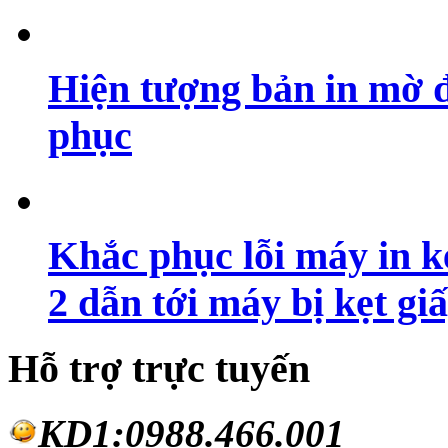
Hiện tượng bản in mờ 
phục
Khắc phục lỗi máy in ké
2 dẫn tới máy bị kẹt gi
Hỗ trợ trực tuyến
KD1:0988.46
6.001