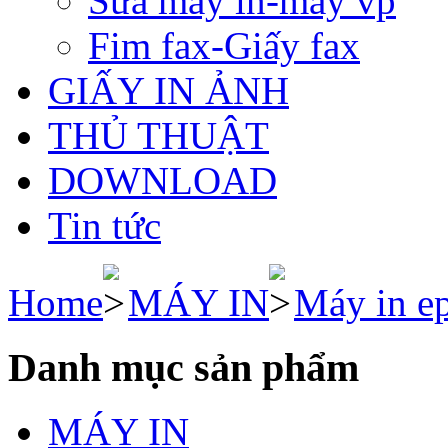
Sửa máy in-máy vp
Fim fax-Giấy fax
GIẤY IN ẢNH
THỦ THUẬT
DOWNLOAD
Tin tức
Home
MÁY IN
Máy in e
Danh mục sản phẩm
MÁY IN