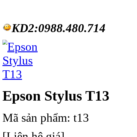
KD2:0988.480.714
Epson Stylus T13
Mã sản phẩm:
t13
[Liên hệ giá]