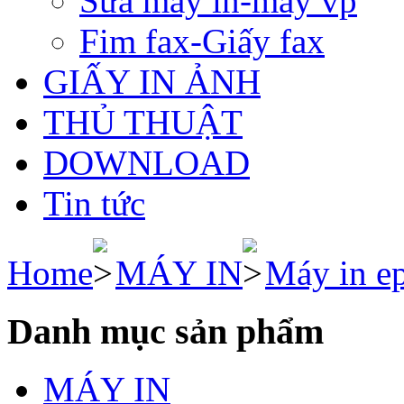
Sửa máy in-máy vp
Fim fax-Giấy fax
GIẤY IN ẢNH
THỦ THUẬT
DOWNLOAD
Tin tức
Home
MÁY IN
Máy in e
Danh mục sản phẩm
MÁY IN