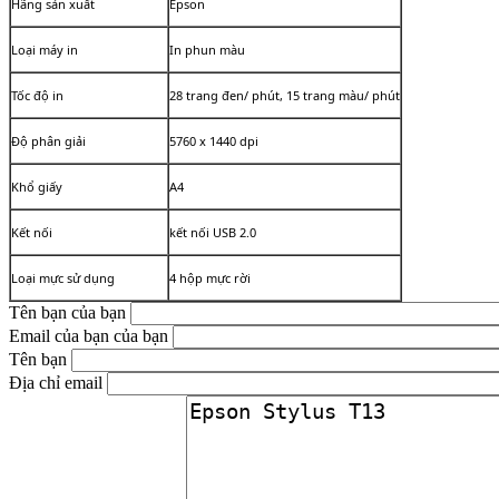
Hãng sản xuất
Epson
Loại máy in
In phun màu
Tốc độ in
28 trang đen/ phút, 15 trang màu/ phút
Độ phân giải
5760 x 1440 dpi
Khổ giấy
A4
Kết nối
kết nối USB 2.0
Loại mực sử dụng
4 hộp mực rời
Tên bạn của bạn
Email của bạn của bạn
Tên bạn
Địa chỉ email