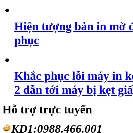
Hiện tượng bản in mờ 
phục
Khắc phục lỗi máy in ké
2 dẫn tới máy bị kẹt gi
Hỗ trợ trực tuyến
KD1:0988.46
6.001