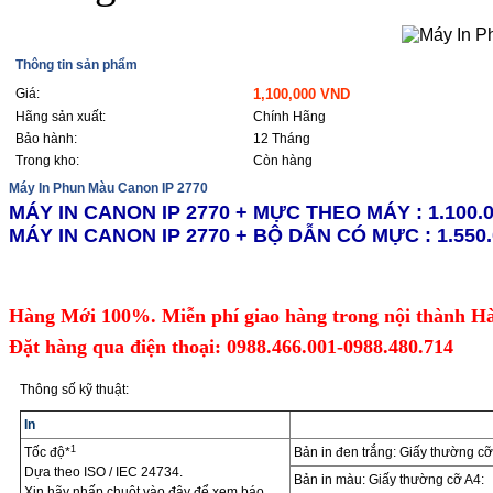
Thông tin sản phẩm
Giá:
1,100,000 VND
Hãng sản xuất:
Chính Hãng
Bảo hành:
12 Tháng
Trong kho:
Còn hàng
Máy In Phun Màu Canon IP 2770
MÁY IN CANON IP 2770 + MỰC THEO MÁY : 1.100.
MÁY IN CANON IP 2770 + BỘ DẪN CÓ MỰC : 1.550.
Hàng Mới 100%. Miễn phí giao hàng trong nội thành Hà
Đặt hàng qua điện thoại: 0988.466.001-0988.480.714
Thông số kỹ thuật:
In
1
Tốc độ*
Bản in đen trắng: Giấy thường cỡ
Dựa theo ISO / IEC 24734.
Bản in màu: Giấy thường cỡ A4:
Xin hãy nhấp chuột
vào đây
để xem báo