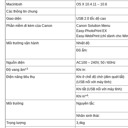
Macintosh
OS X 10.4.11 – 10.6
Các thông tin chung
Giao diện
USB 2.0 tốc độ cao
Phần mềm đi kèm của Canon
Canon Solution Menu
Easy-PhotoPrint EX
Easy-WebPrint (chỉ dành cho Wi
Môi trường vận hành
Nhiệt độ:
Độ ẩm:
Nguồn điện
AC100 – 240V, 50 / 60Hz
3
Độ vang âm*
Khi in:
Điện năng tiêu thụ
Khi ở chế độ chờ (đèn quét tắt)
(USB nối với máy tính):
Khi tắt (USB nối với máy tính):
4
Khi in*
:
Môi trường
Nguyên tắc:
Nhãn sinh thái:
Trọng lượng
3,4kg