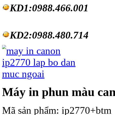
KD1:0988.46
6.001
KD2:0988.480.714
Máy in phun màu can
Mã sản phẩm:
ip2770+btm