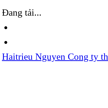
Đang tải...
Haitrieu Nguyen
Cong ty th