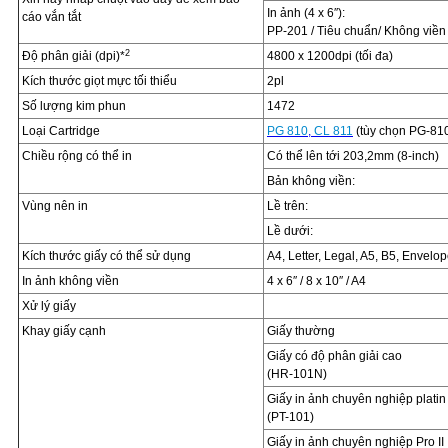
In ảnh (4 x 6″):
cáo vắn tắt
PP-201 / Tiêu chuẩn/ Không viền
2
Độ phân giải (dpi)*
4800 x 1200dpi (tối đa)
Kích thước giọt mực tối thiểu
2pl
Số lượng kim phun
1472
Loại Cartridge
PG 810
,
CL 811
(tùy chọn PG-81
Chiều rộng có thể in
Có thể lên tới 203,2mm (8-inch)
Bản không viền:
Vùng nên in
Lề trên:
Lề dưới:
Kích thước giấy có thể sử dụng
A4, Letter, Legal, A5, B5, Envelop
In ảnh không viền
4 x 6″ / 8 x 10″ / A4
Xử lý giấy
Khay giấy cạnh
Giấy thường
Giấy có độ phân giải cao
(HR-101N)
Giấy in ảnh chuyên nghiệp platin
(PT-101)
Giấy in ảnh chuyên nghiệp Pro II