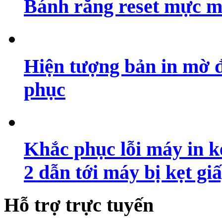
Bánh răng reset mực m
Hiện tượng bản in mờ 
phục
Khắc phục lỗi máy in ké
2 dẫn tới máy bị kẹt gi
Hỗ trợ trực tuyến