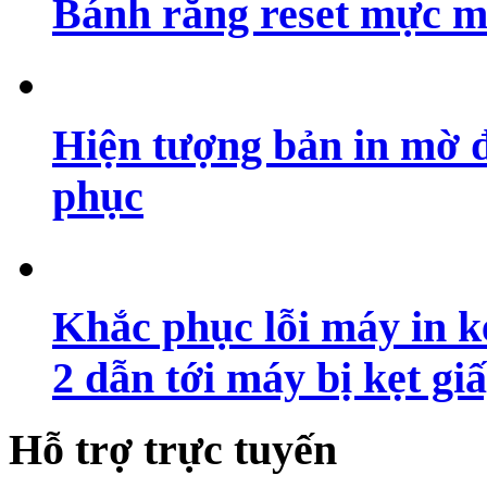
Bánh răng reset mực m
Hiện tượng bản in mờ 
phục
Khắc phục lỗi máy in ké
2 dẫn tới máy bị kẹt gi
Hỗ trợ trực tuyến