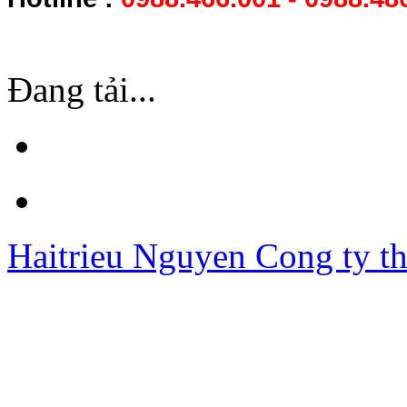
Đang tải...
Haitrieu Nguyen
Cong ty th