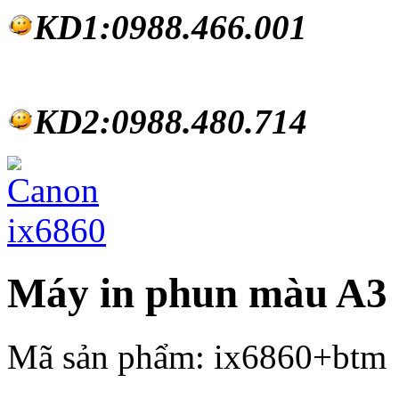
KD1:0988.46
6.001
KD2:0988.480.714
Máy in phun màu A3 
Mã sản phẩm:
ix6860+btm