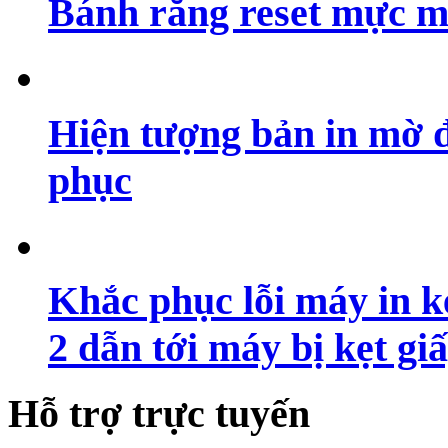
Bánh răng reset mực m
Hiện tượng bản in mờ 
phục
Khắc phục lỗi máy in ké
2 dẫn tới máy bị kẹt gi
Hỗ trợ trực tuyến