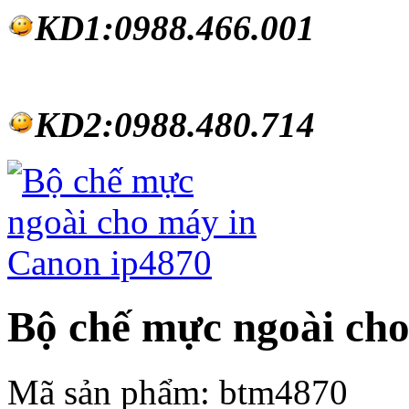
KD1:0988.46
6.001
KD2:0988.480.714
Bộ chế mực ngoài ch
Mã sản phẩm:
btm4870