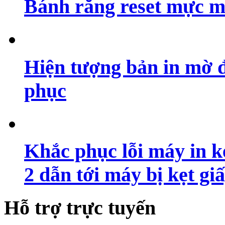
Bánh răng reset mực m
Hiện tượng bản in mờ 
phục
Khắc phục lỗi máy in ké
2 dẫn tới máy bị kẹt gi
Hỗ trợ trực tuyến