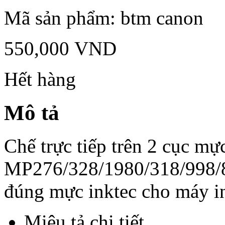
Mã sản phẩm:
btm canon
550,000
VND
Hết hàng
Mô tả
Chế trực tiếp trên 2 cục m
MP276/328/1980/318/998/8
đúng mực inktec cho máy in
Miêu tả chi tiết