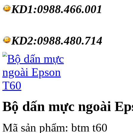
KD1:0988.46
6.001
KD2:0988.480.714
Bộ dấn mực ngoài Ep
Mã sản phẩm:
btm t60