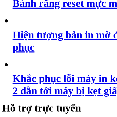
Bánh răng reset mực m
Hiện tượng bản in mờ 
phục
Khắc phục lỗi máy in ké
2 dẫn tới máy bị kẹt gi
Hỗ trợ trực tuyến