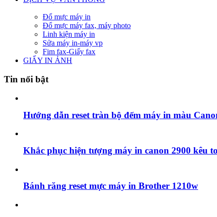
Đổ mực máy in
Đổ mực máy fax, máy photo
Linh kiện máy in
Sửa máy in-máy vp
Fim fax-Giấy fax
GIẤY IN ẢNH
Tin nổi bật
Hướng dẫn reset tràn bộ đếm máy in màu Cano
Khắc phục hiện tượng máy in canon 2900 kêu t
Bánh răng reset mực máy in Brother 1210w