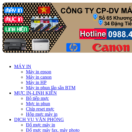
MÁY IN
Máy in epson
Máy in canon
Máy in HP
Máy in phun lắp sẵn BTM
MỰC IN-LINH KIỆN
Bộ tiếp mực
Mực in phun
Chíp reset mực
Hộp mực máy in
DỊCH VỤ VĂN PHÒNG
Đổ mực máy in
Đổ mực máy fax, máy photo