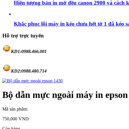
Hiện tượng bản in mờ đều canon 2900 và cách 
Khắc phục lỗi máy in kéo chưa hết tờ 1 đã kéo s
Hỗ trợ trực tuyến
KD1:0988.46
6.001
KD2:0988.480.714
Bộ dẫn mực ngoài máy in epson
Mã sản phẩm:
750,000
VND
Còn hàng