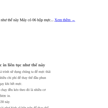
 như thế này Máy có 06 hộp mực...
Xem thêm
→
in liên tục như thế này
 trình sử dụng chủng ta để mực thải
hiều chi phí để thay thế đầu phun
gay khi hết mực.
 chạy đều kéo theo đó là nhiều cơ
được in.
430 này.
i như hình sẽ bên trên để thay thế.