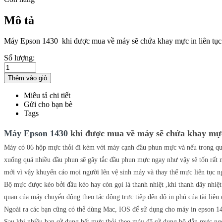
Mô tả
Máy Epson 1430 khi được mua về máy sẽ chứa khay mực in liên tục
Số lượng:
Miêu tả chi tiết
Gửi cho bạn bè
Tags
Máy Epson 1430
khi được mua về máy sẽ chứa khay mực 
Máy có 06 hộp mực thỏi đi kèm với máy cạnh đầu phun mực và nếu trong quá
xuống quá nhiều đầu phun sẽ gây tắc đầu phun mực ngay như vậy sẽ tốn rất n
mới vì vậy khuyến cáo mọi người lên vệ sinh máy và thay thế mực liên tục n
Bộ mực được kéo bởi đầu kéo hay còn gọi là thanh nhiệt ,khi thanh dây nhiệt
quan của máy chuyển động theo tác động trực tiếp đến độ in phủ của tài liệu 
Ngoài ra các bạn cũng có thể dùng Mac, IOS để sử dụng cho máy in epson 1
Sau khi nhiều bạn sử dụng hết mực thỏi theo máy đã sử dụng bộ dẫn mực ngoà