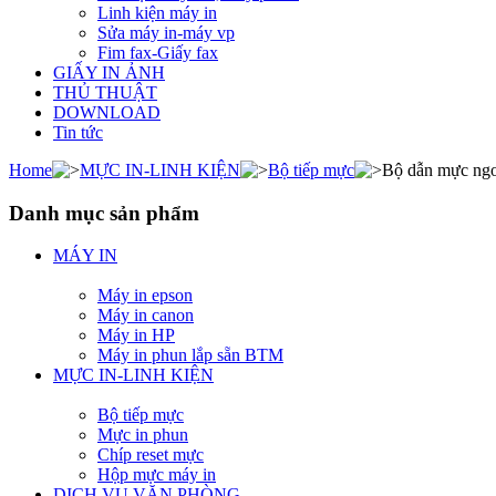
Linh kiện máy in
Sửa máy in-máy vp
Fim fax-Giấy fax
GIẤY IN ẢNH
THỦ THUẬT
DOWNLOAD
Tin tức
Home
MỰC IN-LINH KIỆN
Bộ tiếp mực
Bộ dẫn mực ngo
Danh mục sản phẩm
MÁY IN
Máy in epson
Máy in canon
Máy in HP
Máy in phun lắp sẵn BTM
MỰC IN-LINH KIỆN
Bộ tiếp mực
Mực in phun
Chíp reset mực
Hộp mực máy in
DỊCH VỤ VĂN PHÒNG